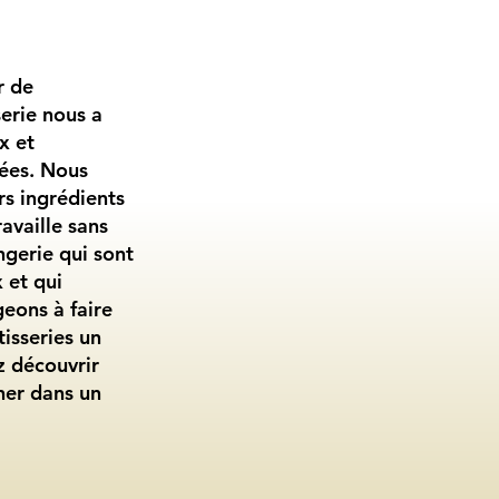
r de
serie nous a
x et
rées. Nous
rs ingrédients
availle sans
ngerie qui sont
 et qui
eons à faire
isseries un
 découvrir
ner dans un