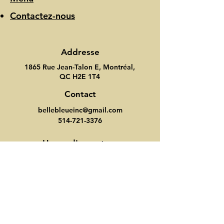
Contactez-nous
Addresse
1865 Rue Jean-Talon E, Montréal,
QC H2E 1T4
Contact
bellebleueinc@gmail.com
514-721-3376
Heure d'ouverture
Lundi-Dimanche: 7:00-21:00
Suivez nous
Instagram
Facebook