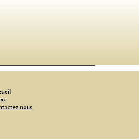
cueil
nu
ntactez-nous