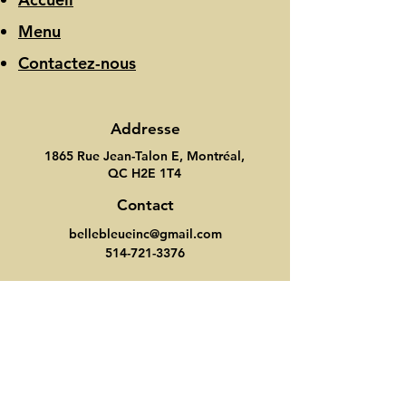
Menu
Contactez-nous
Addresse
1865 Rue Jean-Talon E, Montréal,
QC H2E 1T4
Contact
bellebleueinc@gmail.com
514-721-3376
Heure d'ouverture
Lundi-Dimanche: 7:00-21:00
Suivez nous
Instagram