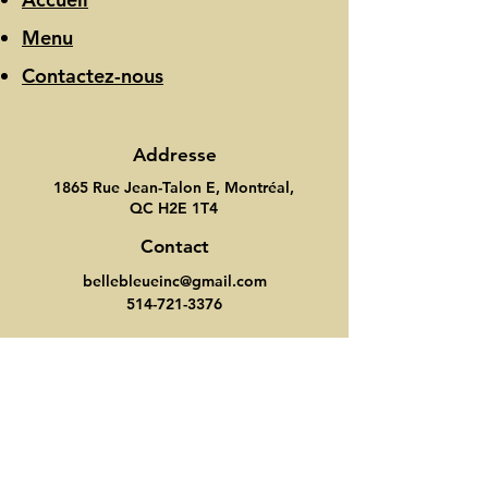
Menu
Contactez-nous
Addresse
1865 Rue Jean-Talon E, Montréal,
QC H2E 1T4
Contact
bellebleueinc@gmail.com
514-721-3376
Heure d'ouverture
Lundi-Dimanche: 7:00-21:00
Suivez nous
Instagram