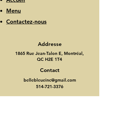
Menu
Contactez-nous
Addresse
1865 Rue Jean-Talon E, Montréal,
QC H2E 1T4
Contact
bellebleueinc@gmail.com
514-721-3376
Heure d'ouverture
Lundi-Dimanche: 7:00-21:00
Suivez nous
Instagram